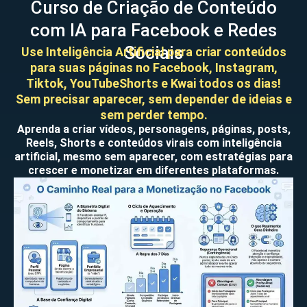
Curso de Criação de Conteúdo
com IA para Facebook e Redes
Sociais
Use Inteligência Artificial para criar conteúdos
para suas páginas no Facebook, Instagram,
Tiktok, YouTubeShorts e Kwai todos os dias!
Sem precisar aparecer, sem depender de ideias e
sem perder tempo.
Aprenda a criar vídeos, personagens, páginas, posts,
Reels, Shorts e conteúdos virais com inteligência
artificial, mesmo sem aparecer, com estratégias para
crescer e monetizar em diferentes plataformas.