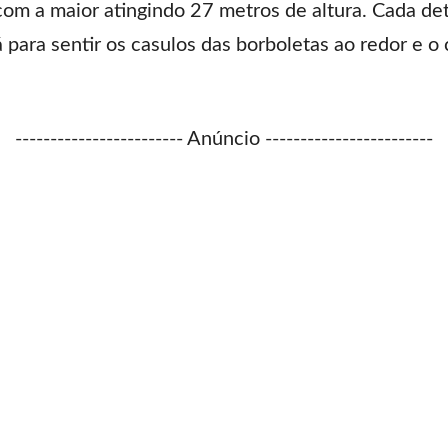
 com a maior atingindo 27 metros de altura. Cada de
á para sentir os casulos das borboletas ao redor e o
------------------------ Anúncio ------------------------