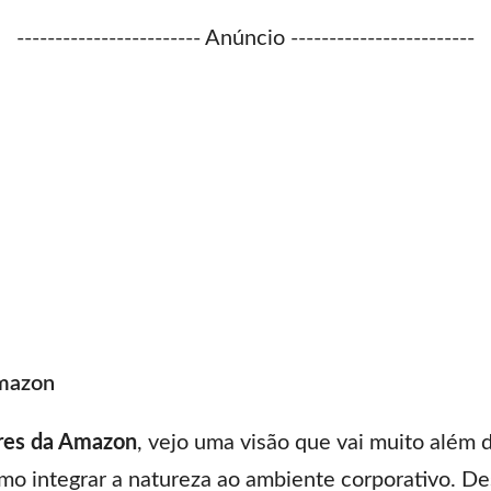
------------------------ Anúncio ------------------------
Amazon
res da Amazon
, vejo uma visão que vai muito além d
mo integrar a natureza ao ambiente corporativo. 