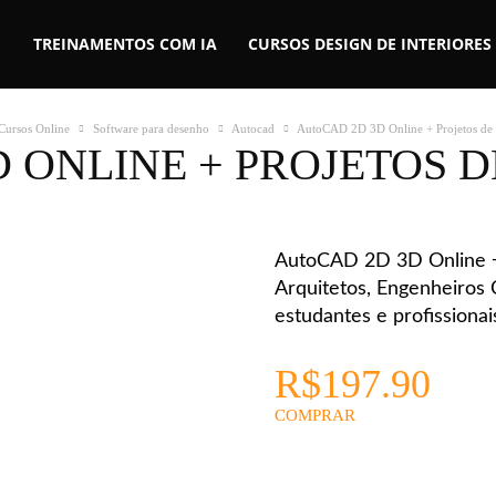
TREINAMENTOS COM IA
CURSOS DESIGN DE INTERIORES
Cursos Online
Software para desenho
Autocad
AutoCAD 2D 3D Online + Projetos de P
 ONLINE + PROJETOS D
AutoCAD 2D 3D Online + 
Arquitetos, Engenheiros 
estudantes e profissionai
R$
197.90
COMPRAR