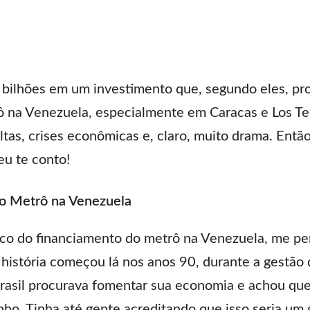
 bilhões em um investimento que, segundo eles, pro
 na Venezuela, especialmente em Caracas e Los Te
ltas, crises econômicas e, claro, muito drama. Entã
u te conto!
do Metrô na Venezuela
ico do financiamento do metrô na Venezuela, me pe
A história começou lá nos anos 90, durante a gestã
rasil procurava fomentar sua economia e achou qu
nho. Tinha até gente acreditando que isso seria um 