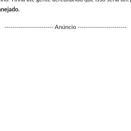
anejado.
------------------------ Anúncio ------------------------