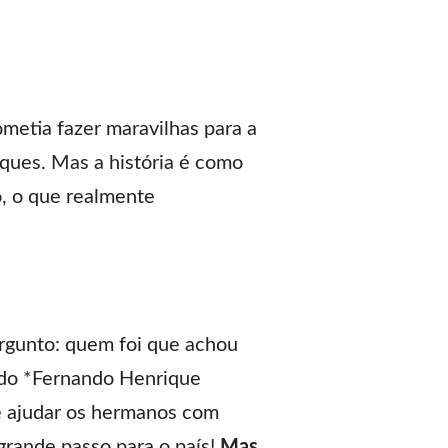
metia fazer maravilhas para a
ques. Mas a história é como
o, o que realmente
rgunto: quem foi que achou
o do *Fernando Henrique
e ajudar os hermanos com
grande passo para o país!
Mas