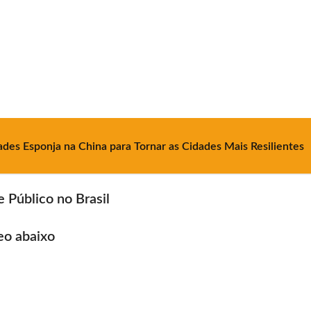
ades Esponja na China para Tornar as Cidades Mais Resilientes
 Público no Brasil
eo abaixo