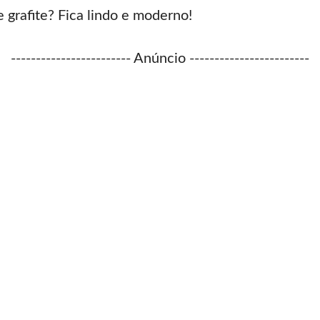
e grafite? Fica lindo e moderno!
------------------------ Anúncio ------------------------