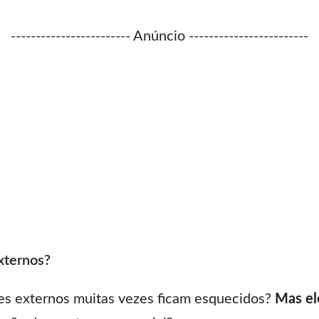
------------------------ Anúncio ------------------------
xternos?
es externos muitas vezes ficam esquecidos?
Mas el