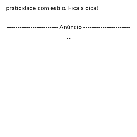
praticidade com estilo. Fica a dica!
------------------------ Anúncio ----------------------
--