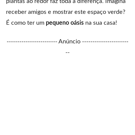
plantas ao redor faz toda a diferença. Imagina
receber amigos e mostrar este espaço verde?
É como ter um
pequeno oásis
na sua casa!
------------------------ Anúncio ----------------------
--