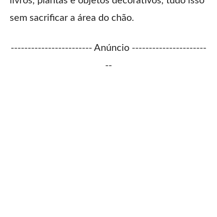
livros, plantas e objetos decorativos, tudo isso
sem sacrificar a área do chão.
------------------------ Anúncio ----------------------
--