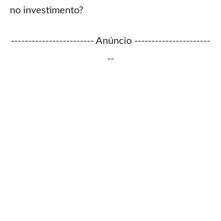
no investimento?
------------------------ Anúncio ----------------------
--