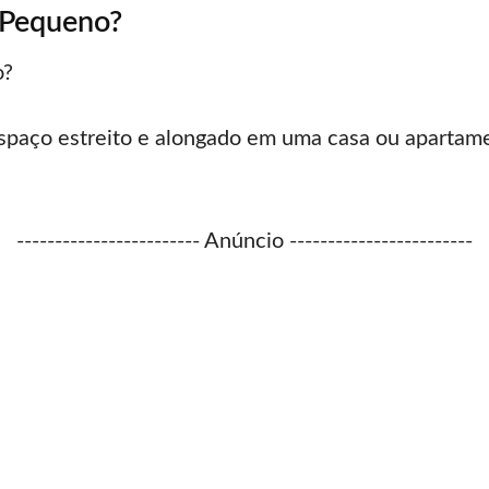
 Pequeno?
o?
aço estreito e alongado em uma casa ou apartamen
------------------------ Anúncio ------------------------