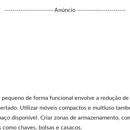
------------------------ Anúncio ------------------------
r
pequeno de forma funcional envolve a redução de
pertado. Utilizar móveis compactos e multiuso tamb
espaço disponível. Criar zonas de armazenamento, c
s como chaves, bolsas e casacos.