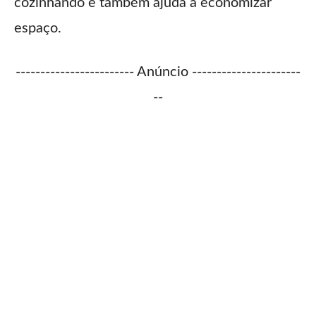
cozinhando e também ajuda a economizar
espaço.
------------------------ Anúncio ----------------------
--