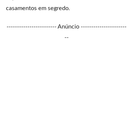
casamentos em segredo.
------------------------ Anúncio ----------------------
--