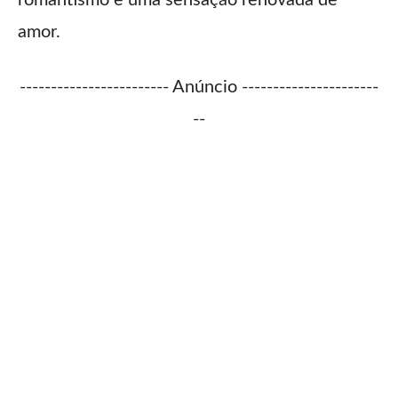
amor.
------------------------ Anúncio ----------------------
--