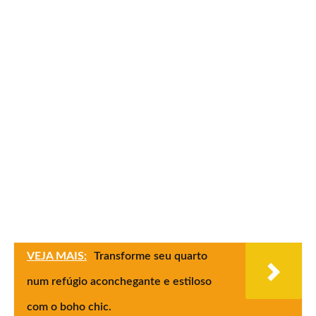
VEJA MAIS:
Transforme seu quarto
num refúgio aconchegante e estiloso
com o boho chic.