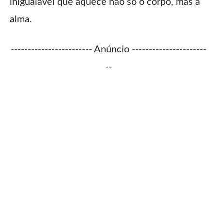
inigualável que aquece não só o corpo, mas a
alma.
------------------------ Anúncio ----------------------
--