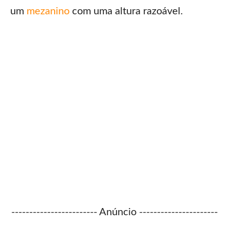
um
mezanino
com uma altura razoável.
------------------------ Anúncio ----------------------