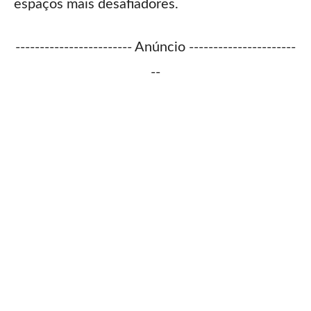
espaços mais desafiadores.
------------------------ Anúncio ----------------------
--