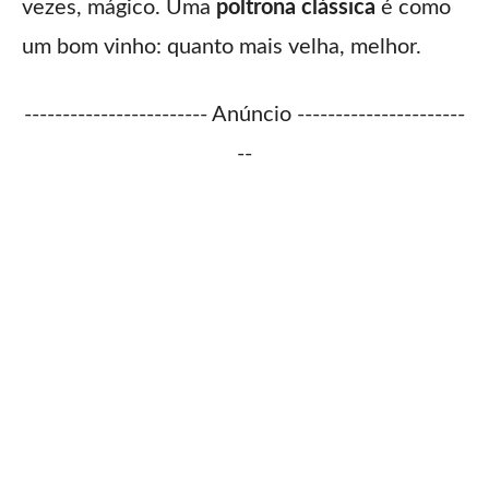
vezes, mágico. Uma
poltrona clássica
é como
um bom vinho: quanto mais velha, melhor.
------------------------ Anúncio ----------------------
--