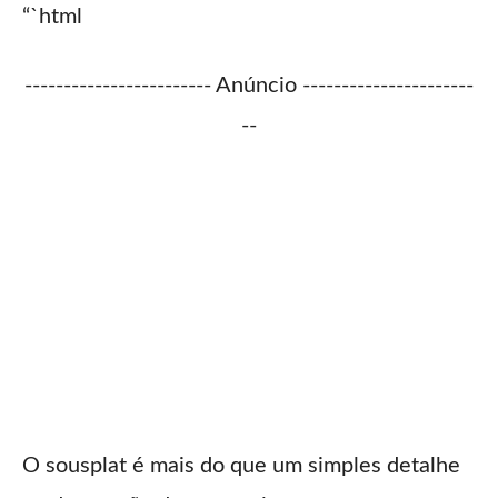
“`html
------------------------ Anúncio ----------------------
--
O sousplat é mais do que um simples detalhe