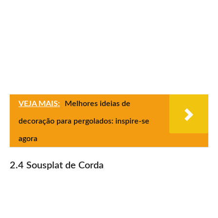
VEJA MAIS:
Melhores ideias de
decoração para pergolados: inspire-se
agora
2.4 Sousplat de Corda