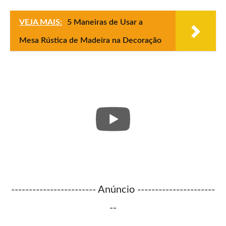
VEJA MAIS:
5 Maneiras de Usar a
Mesa Rústica de Madeira na Decoração
------------------------ Anúncio ----------------------
--