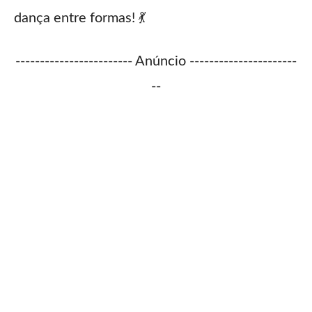
dança entre formas! 💃
------------------------ Anúncio ----------------------
--