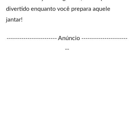
divertido enquanto você prepara aquele
jantar!
------------------------ Anúncio ----------------------
--