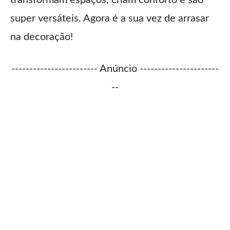
transformam espaços, criam conforto e são
super versáteis. Agora é a sua vez de arrasar
na decoração!
------------------------ Anúncio ----------------------
--