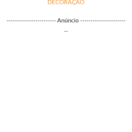
DECORAÇÃO
------------------------ Anúncio ----------------------
--