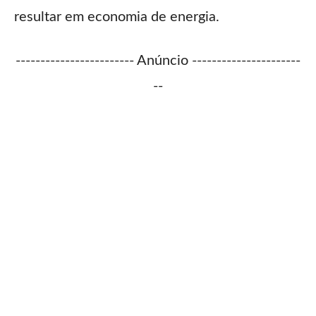
resultar em economia de energia.
------------------------ Anúncio ----------------------
--